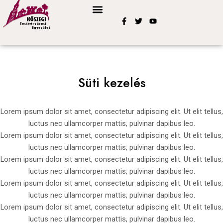
Skip
to
F
T
Y
a
w
o
content
c
i
u
e
t
t
b
t
u
o
e
b
o
r
e
k
Süti kezelés
-
f
Lorem ipsum dolor sit amet, consectetur adipiscing elit. Ut elit tellus,
luctus nec ullamcorper mattis, pulvinar dapibus leo.
Lorem ipsum dolor sit amet, consectetur adipiscing elit. Ut elit tellus,
luctus nec ullamcorper mattis, pulvinar dapibus leo.
Lorem ipsum dolor sit amet, consectetur adipiscing elit. Ut elit tellus,
luctus nec ullamcorper mattis, pulvinar dapibus leo.
Lorem ipsum dolor sit amet, consectetur adipiscing elit. Ut elit tellus,
luctus nec ullamcorper mattis, pulvinar dapibus leo.
Lorem ipsum dolor sit amet, consectetur adipiscing elit. Ut elit tellus,
luctus nec ullamcorper mattis, pulvinar dapibus leo.